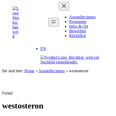
Zum
Inhalt
springen
Aussteller:innen
Programm
Infos & Ort
Bewerben
Rückblick
EN
Sie sind hier:
Home
»
Aussteller:innen
»
westosteron
Freital
westosteron