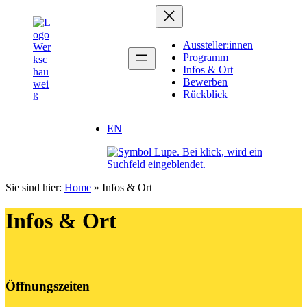
Zum
Zum
Inhalt
Inhalt
springen
springen
Aussteller:innen
Programm
Infos & Ort
Bewerben
Rückblick
EN
Sie sind hier:
Home
»
Infos & Ort
Infos & Ort
Öffnungszeiten