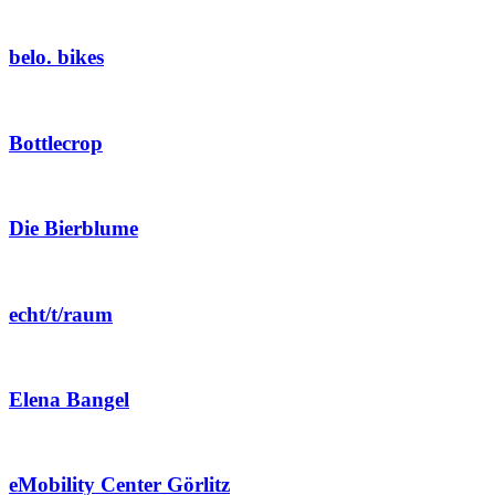
belo. bikes
Bottlecrop
Die Bierblume
echt/t/raum
Elena Bangel
eMobility Center Görlitz