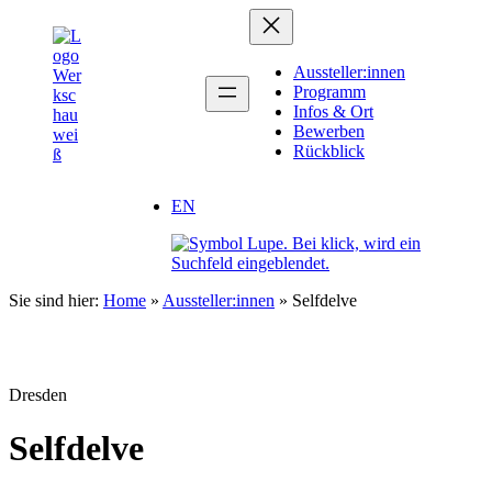
Zum
Inhalt
springen
Aussteller:innen
Programm
Infos & Ort
Bewerben
Rückblick
EN
Sie sind hier:
Home
»
Aussteller:innen
»
Selfdelve
Dresden
Selfdelve