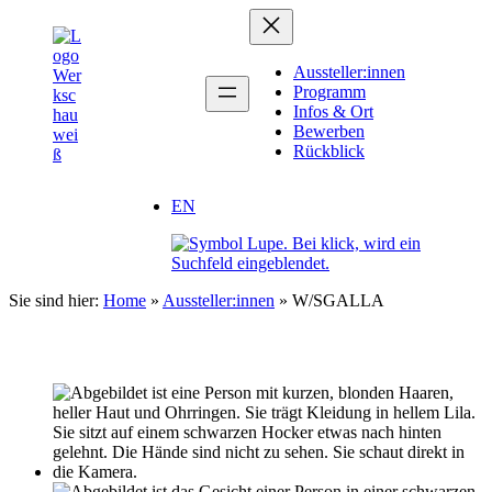
Zum
Inhalt
springen
Aussteller:innen
Programm
Infos & Ort
Bewerben
Rückblick
EN
Sie sind hier:
Home
»
Aussteller:innen
»
W/SGALLA