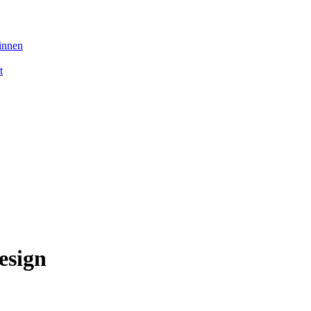
:innen
t
esign