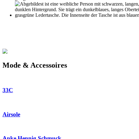
Mode & Accessoires
33C
Airsole
Anke Hennig Schmuck