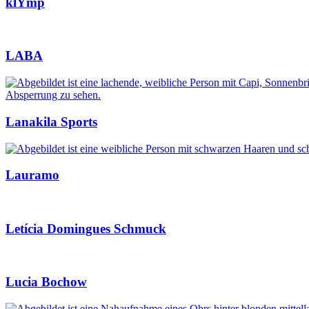
klYmp
LABA
Lanakila Sports
Lauramo
Letícia Domingues Schmuck
Lucia Bochow