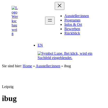
Zum
Inhalt
springen
Aussteller:innen
Programm
Infos & Ort
Bewerben
Rückblick
EN
Sie sind hier:
Home
»
Aussteller:innen
»
ibug
Leipzig
ibug