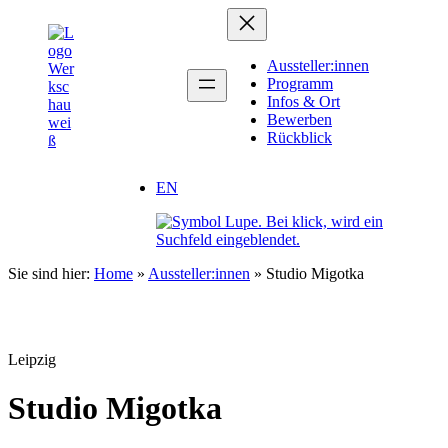
Zum
Inhalt
springen
Aussteller:innen
Programm
Infos & Ort
Bewerben
Rückblick
EN
Sie sind hier:
Home
»
Aussteller:innen
»
Studio Migotka
Leipzig
Studio Migotka