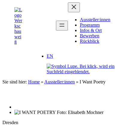
Zum
Inhalt
springen
Aussteller:innen
Programm
Infos & Ort
Bewerben
Rückblick
EN
Sie sind hier:
Home
»
Aussteller:innen
»
I Want Poetry
Dresden